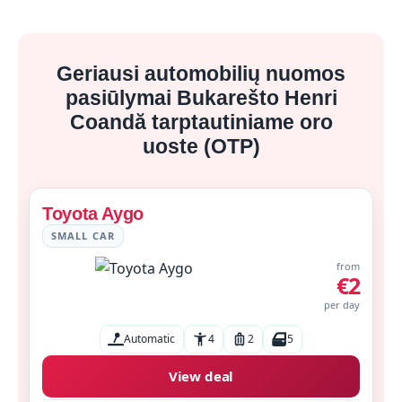
Geriausi automobilių nuomos
pasiūlymai Bukarešto Henri
Coandă tarptautiniame oro
uoste (OTP)
Toyota Aygo
SMALL CAR
from
€2
per day
Automatic
4
2
5
View deal