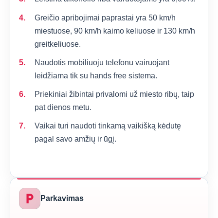
Greičio apribojimai paprastai yra 50 km/h
miestuose, 90 km/h kaimo keliuose ir 130 km/h
greitkeliuose.
Naudotis mobiliuoju telefonu vairuojant
leidžiama tik su hands free sistema.
Priekiniai žibintai privalomi už miesto ribų, taip
pat dienos metu.
Vaikai turi naudoti tinkamą vaikišką kėdutę
pagal savo amžių ir ūgį.
local_parking
Parkavimas