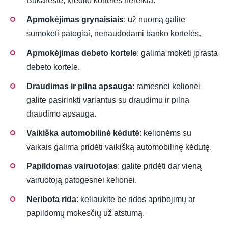
Bukarešte, kredito kortelės nereikia.
Apmokėjimas grynaisiais
: už nuomą galite
sumokėti patogiai, nenaudodami banko kortelės.
Apmokėjimas debeto kortele
: galima mokėti įprasta
debeto kortele.
Draudimas ir pilna apsauga
: ramesnei kelionei
galite pasirinkti variantus su draudimu ir pilna
draudimo apsauga.
Vaikiška automobilinė kėdutė
: kelionėms su
vaikais galima pridėti vaikišką automobilinę kėdutę.
Papildomas vairuotojas
: galite pridėti dar vieną
vairuotoją patogesnei kelionei.
Neribota rida
: keliaukite be ridos apribojimų ar
papildomų mokesčių už atstumą.