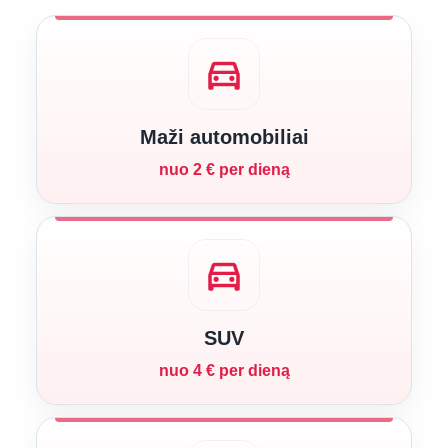
directions_car
Maži automobiliai
nuo 2 € per dieną
directions_car
SUV
nuo 4 € per dieną