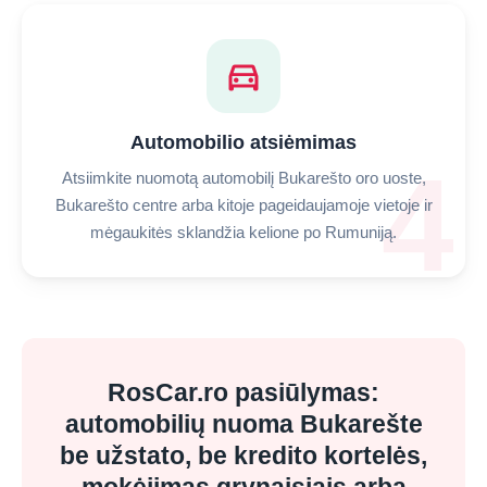
directions_car
Automobilio atsiėmimas
4
Atsiimkite nuomotą automobilį Bukarešto oro uoste,
Bukarešto centre arba kitoje pageidaujamoje vietoje ir
mėgaukitės sklandžia kelione po Rumuniją.
RosCar.ro pasiūlymas:
automobilių nuoma Bukarešte
be užstato, be kredito kortelės,