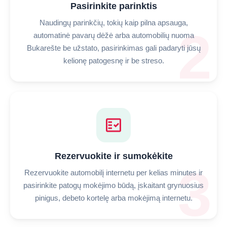
Pasirinkite parinktis
Naudingų parinkčių, tokių kaip pilna apsauga,
2
automatinė pavarų dėžė arba automobilių nuoma
Bukarešte be užstato, pasirinkimas gali padaryti jūsų
kelionę patogesnę ir be streso.
fact_check
Rezervuokite ir sumokėkite
3
Rezervuokite automobilį internetu per kelias minutes ir
pasirinkite patogų mokėjimo būdą, įskaitant grynuosius
pinigus, debeto kortelę arba mokėjimą internetu.