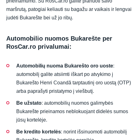
prieinamumo. Su RosCar.ro galite planuoti savo
maršrutą, patogiai keliauti su bagažu ar vaikais ir lengvai
judėti Bukarešte bei už jo ribų.
Automobilio nuomos Bukarešte per
RosCar.ro privalumai:
Automobilių nuoma Bukarešto oro uoste
:
automobilį galite atsiimti iškart po atvykimo į
Bukarešto Henri Coandă tarptautinį oro uostą (OTP)
arba paprašyti pristatymo į viešbutį.
Be užstato
: automobilių nuomos galimybės
Bukarešte prieinamos neblokuojant didelės sumos
jūsų kortelėje.
Be kredito kortelės
: norint išsinuomoti automobilį