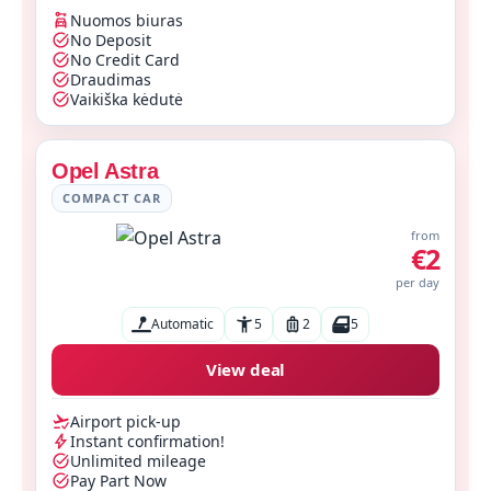
Nuomos biuras
No Deposit
No Credit Card
Draudimas
Vaikiška kėdutė
Opel Astra
COMPACT CAR
from
€2
per day
Automatic
5
2
5
View deal
Airport pick-up
Instant confirmation!
Unlimited mileage
Pay Part Now