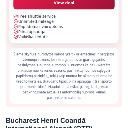
View deal
Free shuttle service
Unlimited mileage
Papildomas vairuotojas
Pilna apsauga
Vaikiška kėdutė
Šiame skyriuje nurodytos kainos yra tik orientacinės ir pagrįstos
žemuoju sezonu. Jos nėra galutinis ar įpareigojantis
pasiūlymas. Galutinė automobilių nuomos kaina Bukarešte
priklauso nuo kelionės sezono, pasirinktų nuomos sąlygų ir
papildomų parinkčių, tokių kaip nuoma be užstato, nuoma be
kredito kortelės, draudimo tipas, pilna apsauga ir transporto
priemonės klasė. Naudokite paieškos įrankį, kad greitai
patikrintumėte aktualias automobilių nuomos kainas
pasirinktoms datoms.
Bucharest Henri Coandă