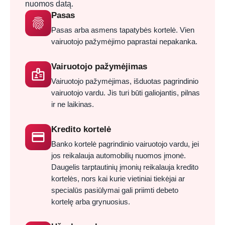
nuomos datą.
Pasas
fingerprint
Pasas arba asmens tapatybės kortelė. Vien
vairuotojo pažymėjimo paprastai nepakanka.
Vairuotojo pažymėjimas
badge
Vairuotojo pažymėjimas, išduotas pagrindinio
vairuotojo vardu. Jis turi būti galiojantis, pilnas
ir ne laikinas.
Kredito kortelė
credit_card
Banko kortelė pagrindinio vairuotojo vardu, jei
jos reikalauja automobilių nuomos įmonė.
Daugelis tarptautinių įmonių reikalauja kredito
kortelės, nors kai kurie vietiniai tiekėjai ar
specialūs pasiūlymai gali priimti debeto
kortelę arba grynuosius.