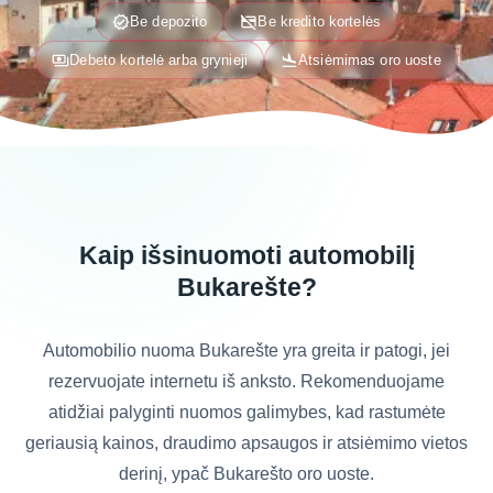
verified
credit_card_off
Be depozito
Be kredito kortelės
payments
flight_land
Debeto kortelė arba grynieji
Atsiėmimas oro uoste
Kaip išsinuomoti automobilį
Bukarešte?
Automobilio nuoma Bukarešte yra greita ir patogi, jei
rezervuojate internetu iš anksto. Rekomenduojame
atidžiai palyginti nuomos galimybes, kad rastumėte
geriausią kainos, draudimo apsaugos ir atsiėmimo vietos
derinį, ypač Bukarešto oro uoste.