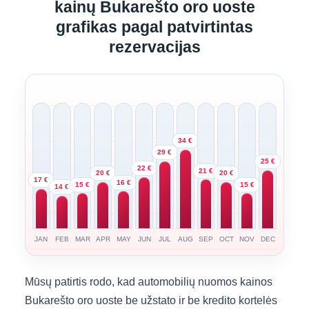
kainų Bukarešto oro uoste
grafikas pagal patvirtintas
rezervacijas
34 €
29 €
25 €
22 €
21 €
20 €
20 €
17 €
16 €
15 €
15 €
14 €
JAN
FEB
MAR
APR
MAY
JUN
JUL
AUG
SEP
OCT
NOV
DEC
Mūsų patirtis rodo, kad automobilių nuomos kainos
Bukarešto oro uoste be užstato ir be kredito kortelės