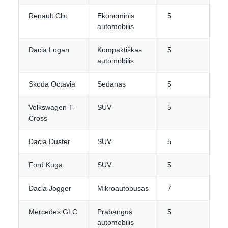
Renault Clio
Ekonominis
5
2
automobilis
Dacia Logan
Kompaktiškas
5
3
automobilis
Skoda Octavia
Sedanas
5
4
Volkswagen T-
SUV
5
3
Cross
Dacia Duster
SUV
5
4
Ford Kuga
SUV
5
4
Dacia Jogger
Mikroautobusas
7
3
Mercedes GLC
Prabangus
5
4
automobilis