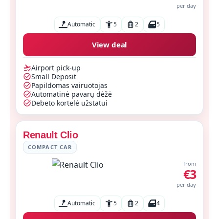
per day
Automatic
5
2
5
View deal
Airport pick-up
Small Deposit
Papildomas vairuotojas
Automatinė pavarų dėžė
Debeto kortelė užstatui
Renault Clio
COMPACT CAR
from
€3
per day
Automatic
5
2
4