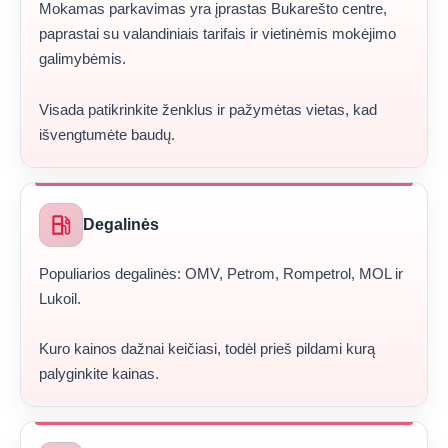
Mokamas parkavimas yra įprastas Bukarešto centre,
paprastai su valandiniais tarifais ir vietinėmis mokėjimo
galimybėmis.
Visada patikrinkite ženklus ir pažymėtas vietas, kad
išvengtumėte baudų.
local_gas_station
Degalinės
Populiarios degalinės: OMV, Petrom, Rompetrol, MOL ir
Lukoil.
Kuro kainos dažnai keičiasi, todėl prieš pildami kurą
palyginkite kainas.