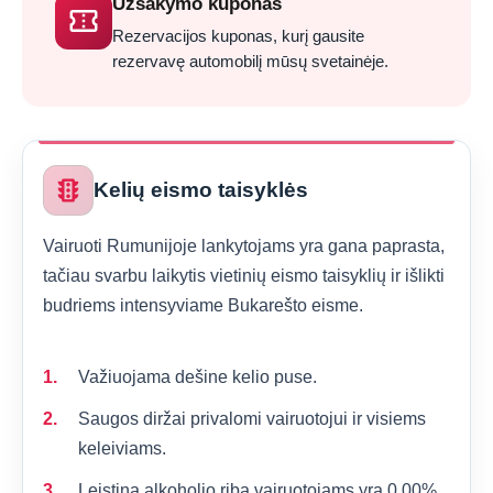
Užsakymo kuponas
confirmation_number
Rezervacijos kuponas, kurį gausite
rezervavę automobilį mūsų svetainėje.
traffic
Kelių eismo taisyklės
Vairuoti Rumunijoje lankytojams yra gana paprasta,
tačiau svarbu laikytis vietinių eismo taisyklių ir išlikti
budriems intensyviame Bukarešto eisme.
Važiuojama dešine kelio puse.
Saugos diržai privalomi vairuotojui ir visiems
keleiviams.
Leistina alkoholio riba vairuotojams yra 0,00%.