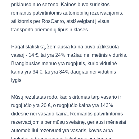
priklauso nuo sezono. Kainos buvo surinktos
remiantis patvirtintomis automobilių rezervacijomis,
atliktomis per RosCar.ro, atsižvelgiant į visus
transporto priemonių tipus ir klases.
Pagal statistiką, žemiausia kaina buvo užfiksuota
vasarį - 14 €, tai yra 24% mažiau nei metinis vidurkis.
Brangiausias mėnuo yra rugpjūtis, kurio vidutinė
kaina yra 34 €, tai yra 84% daugiau nei vidutinis
lygis.
Mūsų rezultatas rodo, kad skirtumas tarp vasario ir
rugpjūčio yra 20 €, o rugpjūčio kaina yra 143%
didesnė nei vasario kaina. Remiantis patvirtintomis
rezervacijomis per mūsų svetainę, geriausi mėnesiai
automobiliui rezervuoti yra vasaris, kovas arba
lapkritis, o brangiausias laikotarpis yra liepa ir