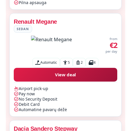
Pilna apsauga
Renault Megane
SEDAN
from
€2
per day
Automatic
5
2
4
View deal
Airport pick-up
Pay now
No Security Deposit
Debit Card
Automatinė pavarų dėžė
Dacia Sandero Stepway