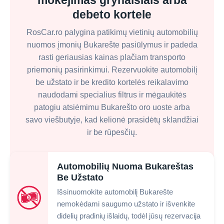
mokėjimas grynaisiais arba
debeto kortele
RosCar.ro palygina patikimų vietinių automobilių
nuomos įmonių Bukarešte pasiūlymus ir padeda
rasti geriausias kainas plačiam transporto
priemonių pasirinkimui. Rezervuokite automobilį
be užstato ir be kredito kortelės reikalavimo
naudodami specialius filtrus ir mėgaukitės
patogiu atsiėmimu Bukarešto oro uoste arba
savo viešbutyje, kad kelionė prasidėtų sklandžiai
ir be rūpesčių.
Automobilių Nuoma Bukareštas
Be Užstato
Išsinuomokite automobilį Bukarešte
nemokėdami saugumo užstato ir išvenkite
didelių pradinių išlaidų, todėl jūsų rezervacija