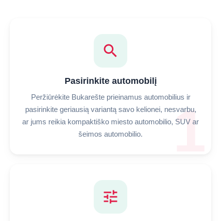
search
Pasirinkite automobilį
Peržiūrėkite Bukarešte prieinamus automobilius ir
1
pasirinkite geriausią variantą savo kelionei, nesvarbu,
ar jums reikia kompaktiško miesto automobilio, SUV ar
šeimos automobilio.
tune