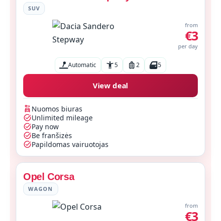
SUV
from
€3
per day
Automatic
5
2
5
View deal
Nuomos biuras
Unlimited mileage
Pay now
Be franšizės
Papildomas vairuotojas
Opel Corsa
WAGON
from
€3