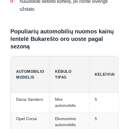
Naudokite debeto kortelę, jei norite išvengti
užstato.
Populiarių automobilių nuomos kainų
lentelė Bukarešto oro uoste pagal
sezoną
AUTOMOBILIO
KĖBULO
B
KELEIVIAI
MODELIS
TIPAS
T
Dacia Sandero
Mini
5
2
automobilis
Opel Corsa
Ekonominis
5
2
automobilis