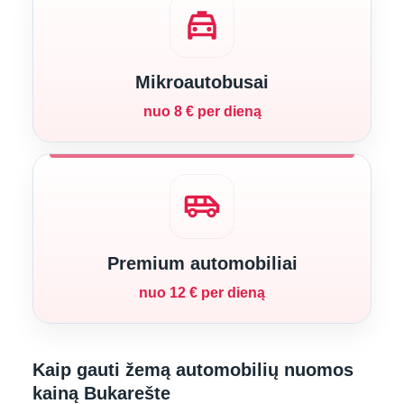
local_taxi
Mikroautobusai
nuo 8 € per dieną
airport_shuttle
Premium automobiliai
nuo 12 € per dieną
Kaip gauti žemą automobilių nuomos
kainą Bukarešte