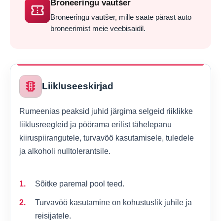
Broneeringu vautšer
confirmation_number
Broneeringu vautšer, mille saate pärast auto
broneerimist meie veebisaidil.
traffic
Liikluseeskirjad
Rumeenias peaksid juhid järgima selgeid riiklikke
liiklusreegleid ja pöörama erilist tähelepanu
kiiruspiirangutele, turvavöö kasutamisele, tuledele
ja alkoholi nulltolerantsile.
Sõitke paremal pool teed.
Turvavöö kasutamine on kohustuslik juhile ja
reisijatele.