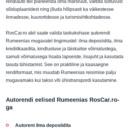
rendiauto teil planeerida oma marsruuti, vältida sõltuvust
sõiduplaanidest ning jõuda hõlpsasti ka väikestesse
linnadesse, kuurortidesse ja turismisihtkohtadesse.
RosCar.ro abil saate valida taskukohase autorendi
Rumeenias mugavatel tingimustel: ilma deposiidita, ilma
krediitkaardita, kindlustuse ja täiskaitse võimalustega,
samuti võimalusega lisada lapseiste, lisajuht ja kasutada
tasuta tühistamist. See on praktiline ja kaasaegne
rendiformaat, mis muudab Rumeenias reisimise palju
mugavamaks kui takso või ühistranspordi kasutamine.
Autorendi eelised Rumeenias RosCar.ro-
ga
Autorent ilma deposiidita