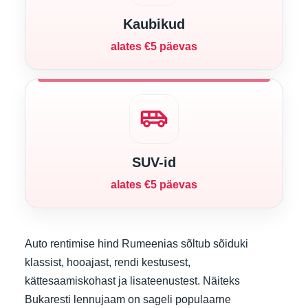
Kaubikud
alates €5 päevas
airport_shuttle
SUV-id
alates €5 päevas
Auto rentimise hind Rumeenias sõltub sõiduki
klassist, hooajast, rendi kestusest,
kättesaamiskohast ja lisateenustest. Näiteks
Bukaresti lennujaam on sageli populaarne