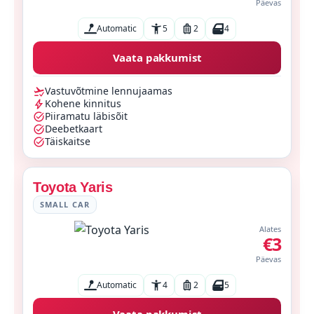
Päevas
Automatic
5
2
4
Vaata pakkumist
Vastuvõtmine lennujaamas
Kohene kinnitus
Piiramatu läbisõit
Deebetkaart
Täiskaitse
Toyota Yaris
SMALL CAR
Alates
€3
Päevas
Automatic
4
2
5