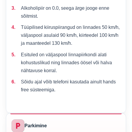
Alkoholipiir on 0.0, seega ärge jooge enne
sõitmist.
Tüüpilised kiiruspiirangud on linnades 50 km/h,
väljaspool asulaid 90 km/h, kiirteedel 100 km/h
ja maanteedel 130 km/h.
Esituled on väljaspool linnapiirkondi alati
kohustuslikud ning linnades öösel või halva
nähtavuse korral.
Sõidu ajal võib telefoni kasutada ainult hands
free süsteemiga.
local_parking
Parkimine