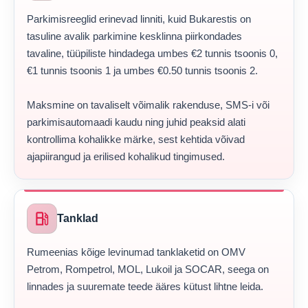
Parkimisreeglid erinevad linniti, kuid Bukarestis on
tasuline avalik parkimine kesklinna piirkondades
tavaline, tüüpiliste hindadega umbes €2 tunnis tsoonis 0,
€1 tunnis tsoonis 1 ja umbes €0.50 tunnis tsoonis 2.
Maksmine on tavaliselt võimalik rakenduse, SMS-i või
parkimisautomaadi kaudu ning juhid peaksid alati
kontrollima kohalikke märke, sest kehtida võivad
ajapiirangud ja erilised kohalikud tingimused.
local_gas_station
Tanklad
Rumeenias kõige levinumad tanklaketid on OMV
Petrom, Rompetrol, MOL, Lukoil ja SOCAR, seega on
linnades ja suuremate teede ääres kütust lihtne leida.