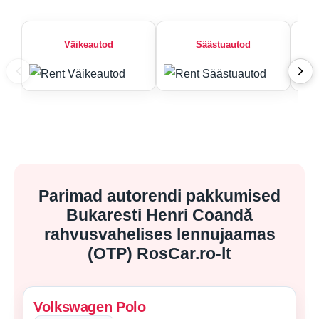
Väikeautod
Säästuautod
Parimad autorendi pakkumised
Bukaresti Henri Coandă
rahvusvahelises lennujaamas
(OTP) RosCar.ro-lt
Volkswagen Polo