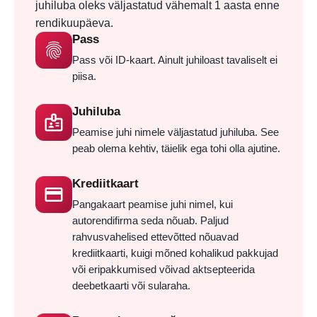
juhiluba oleks väljastatud vähemalt 1 aasta enne
rendikuupäeva.
Pass
fingerprint
Pass või ID-kaart. Ainult juhiloast tavaliselt ei
piisa.
Juhiluba
badge
Peamise juhi nimele väljastatud juhiluba. See
peab olema kehtiv, täielik ega tohi olla ajutine.
Krediitkaart
credit_card
Pangakaart peamise juhi nimel, kui
autorendifirma seda nõuab. Paljud
rahvusvahelised ettevõtted nõuavad
krediitkaarti, kuigi mõned kohalikud pakkujad
või eripakkumised võivad aktsepteerida
deebetkaarti või sularaha.