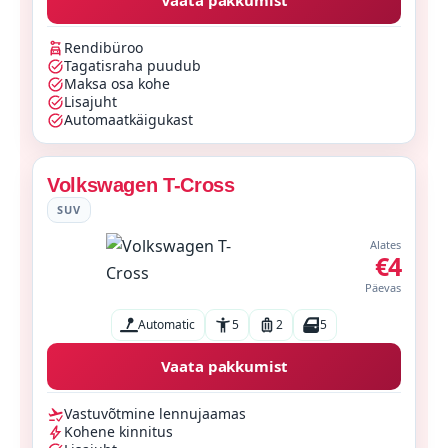
Vaata pakkumist
Rendibüroo
Tagatisraha puudub
Maksa osa kohe
Lisajuht
Automaatkäigukast
Volkswagen T-Cross
SUV
Alates
€4
Päevas
Automatic
5
2
5
Vaata pakkumist
Vastuvõtmine lennujaamas
Kohene kinnitus