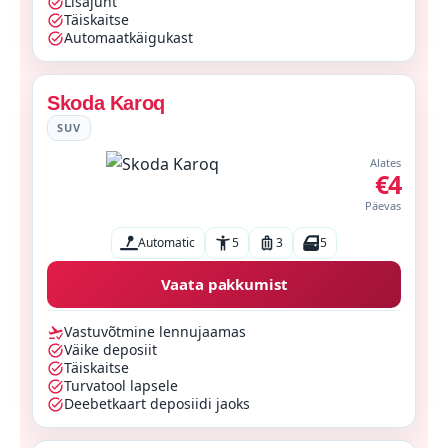
Lisajuht
Täiskaitse
Automaatkäigukast
Skoda Karoq
SUV
Alates
€4
Päevas
Automatic
5
3
5
Vaata pakkumist
Vastuvõtmine lennujaamas
Väike deposiit
Täiskaitse
Turvatool lapsele
Deebetkaart deposiidi jaoks