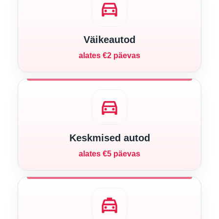
directions_car
Väikeautod
alates €2 päevas
directions_car
Keskmised autod
alates €5 päevas
local_taxi