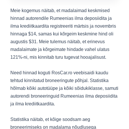
Meie kogemus näitab, et madalaimad keskmised
hinnad autorendile Rumeenias ilma deposiidita ja
ilma krediitkaardita registreeriti märtsis ja novembris
hinnaga $14, samas kui kõrgeim keskmine hind oli
augustis $31. Meie tulemus näitab, et erinevus
madalaimate ja kõrgeimate hindade vahel ulatus
121%-ni, mis kinnitab turu tugevat hooajalisust.
Need hinnad koguti RosCar.ro veebisaidi kaudu
tehtud kinnitatud broneeringute põhjal. Statistika
hõlmab kõiki autotüüpe ja kõiki sõidukiklasse, samuti
autorendi broneeringuid Rumeenias ilma deposiidita
ja ilma krediitkaardita.
Statistika näitab, et kõige soodsam aeg
broneerimiseks on madalama nõudlusega