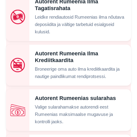
Autorent Rumeenia Ilma
Tagatisrahata
Leidke rendiautosid Rumeenias ilma nõutava
deposiidita ja vältige tarbetuid esialgseid
kulusid.
Autorent Rumeenia Ilma
Krediitkaardita
Broneerige oma auto ilma krediitkaardita ja
nautige paindlikumat rendiprotsessi.
Autorent Rumeenias sularahas
Valige sularahamakse autorendi eest
Rumeenias maksimaalse mugavuse ja
kontrolli jaoks.