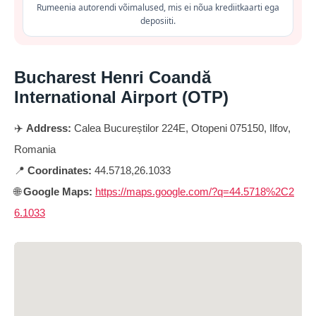
Rumeenia autorendi võimalused, mis ei nõua krediitkaarti ega
deposiiti.
Bucharest Henri Coandă
International Airport (OTP)
✈️
Address:
Calea Bucureștilor 224E, Otopeni 075150, Ilfov,
Romania
📍
Coordinates:
44.5718,26.1033
🌐
Google Maps:
https://maps.google.com/?q=44.5718%2C2
6.1033