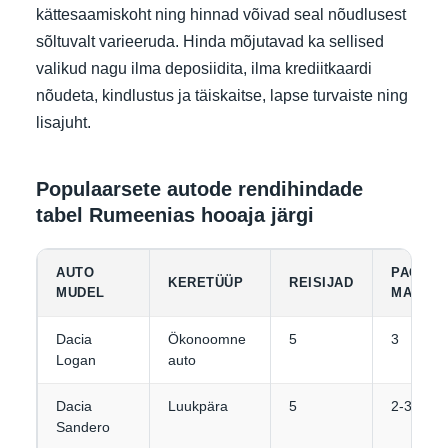
kättesaamiskoht ning hinnad võivad seal nõudlusest
sõltuvalt varieeruda. Hinda mõjutavad ka sellised
valikud nagu ilma deposiidita, ilma krediitkaardi
nõudeta, kindlustus ja täiskaitse, lapse turvaiste ning
lisajuht.
Populaarsete autode rendihindade
tabel Rumeenias hooaja järgi
AUTO
PAGASI
KERETÜÜP
REISIJAD
MUDEL
MAHUTA
Dacia
Ökonoomne
5
3
Logan
auto
Dacia
Luukpära
5
2-3
Sandero