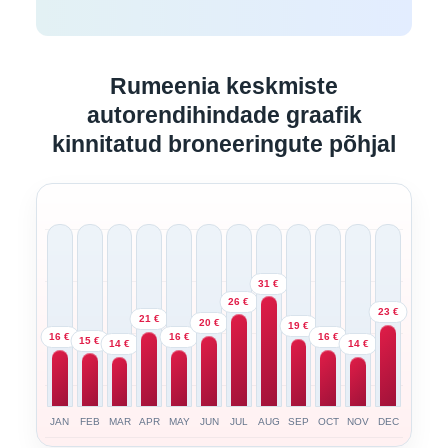
Rumeenia keskmiste
autorendihindade graafik
kinnitatud broneeringute põhjal
31 €
26 €
23 €
21 €
20 €
19 €
16 €
16 €
16 €
15 €
14 €
14 €
JAN
FEB
MAR
APR
MAY
JUN
JUL
AUG
SEP
OCT
NOV
DEC