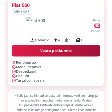
Fiat 500
MINI CAR
Alates
€3
Päevas
Automatic
4
1
3
Vaata pakkumist
Rendibüroo
Madal deposiit
Deebetkaart
Lisajuht
Turvatool lapsele
* Selle jaotise hinnad on esitatud informatiivsel eesmärgil ja
kajastavad hinnangulisi madalhooaja hindu. Valitud
kuupäevadeks kehtivate autorendipakkumiste kiireks
leidmiseks kasutage otsingutööriista. Oleme koostanud ka