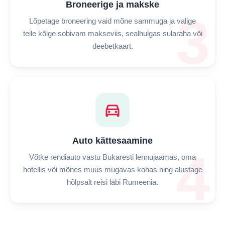
Broneerige ja makske
3
Lõpetage broneering vaid mõne sammuga ja valige
teile kõige sobivam makseviis, sealhulgas sularaha või
deebetkaart.
directions_car
Auto kättesaamine
4
Võtke rendiauto vastu Bukaresti lennujaamas, oma
hotellis või mõnes muus mugavas kohas ning alustage
hõlpsalt reisi läbi Rumeenia.