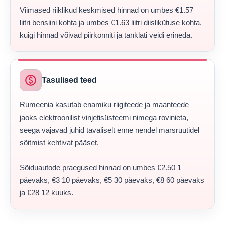
Viimased riiklikud keskmised hinnad on umbes €1.57
liitri bensiini kohta ja umbes €1.63 liitri diislikütuse kohta,
kuigi hinnad võivad piirkonniti ja tanklati veidi erineda.
paid
Tasulised teed
Rumeenia kasutab enamiku riigiteede ja maanteede
jaoks elektroonilist vinjetisüsteemi nimega rovinieta,
seega vajavad juhid tavaliselt enne nendel marsruutidel
sõitmist kehtivat pääset.
Sõiduautode praegused hinnad on umbes €2.50 1
päevaks, €3 10 päevaks, €5 30 päevaks, €8 60 päevaks
ja €28 12 kuuks.