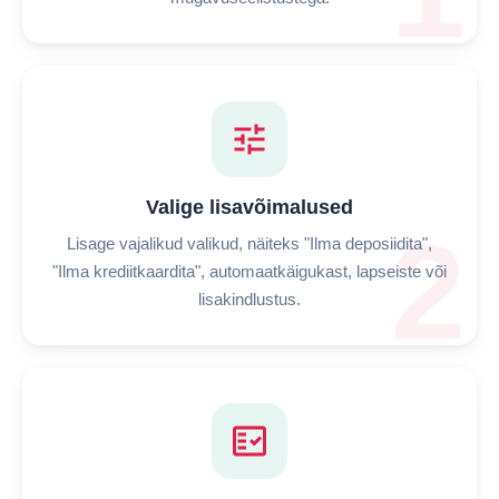
tune
Valige lisavõimalused
2
Lisage vajalikud valikud, näiteks "Ilma deposiidita",
"Ilma krediitkaardita", automaatkäigukast, lapseiste või
lisakindlustus.
fact_check