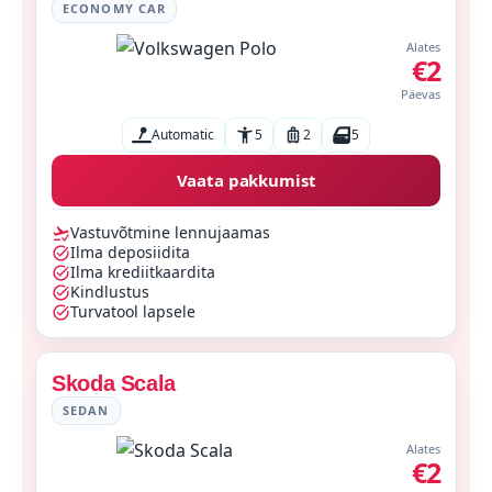
ECONOMY CAR
Alates
€2
Päevas
Automatic
5
2
5
Vaata pakkumist
Vastuvõtmine lennujaamas
Ilma deposiidita
Ilma krediitkaardita
Kindlustus
Turvatool lapsele
Skoda Scala
SEDAN
Alates
€2