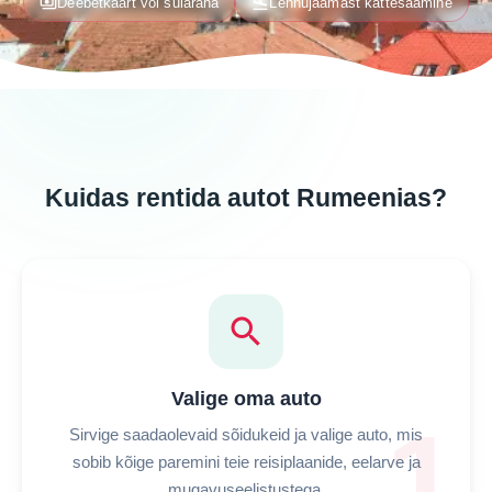
payments
flight_land
Deebetkaart või sularaha
Lennujaamast kättesaamine
Kuidas rentida autot Rumeenias?
search
Valige oma auto
1
Sirvige saadaolevaid sõidukeid ja valige auto, mis
sobib kõige paremini teie reisiplaanide, eelarve ja
mugavuseelistustega.