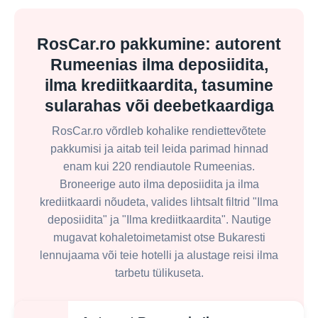
RosCar.ro pakkumine: autorent
Rumeenias ilma deposiidita,
ilma krediitkaardita, tasumine
sularahas või deebetkaardiga
RosCar.ro võrdleb kohalike rendiettevõtete
pakkumisi ja aitab teil leida parimad hinnad
enam kui 220 rendiautole Rumeenias.
Broneerige auto ilma deposiidita ja ilma
krediitkaardi nõudeta, valides lihtsalt filtrid "Ilma
deposiidita" ja "Ilma krediitkaardita". Nautige
mugavat kohaletoimetamist otse Bukaresti
lennujaama või teie hotelli ja alustage reisi ilma
tarbetu tülikuseta.