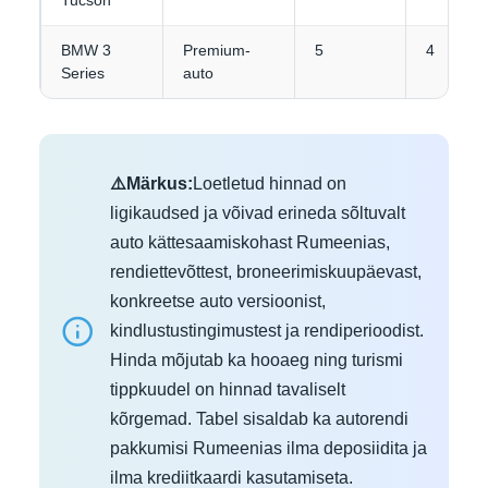
Tucson
BMW 3
Premium-
5
4
Series
auto
⚠️Märkus:
Loetletud hinnad on
ligikaudsed ja võivad erineda sõltuvalt
auto kättesaamiskohast Rumeenias,
rendiettevõttest, broneerimiskuupäevast,
konkreetse auto versioonist,
kindlustustingimustest ja rendiperioodist.
Hinda mõjutab ka hooaeg ning turismi
tippkuudel on hinnad tavaliselt
kõrgemad. Tabel sisaldab ka autorendi
pakkumisi Rumeenias ilma deposiidita ja
ilma krediitkaardi kasutamiseta.