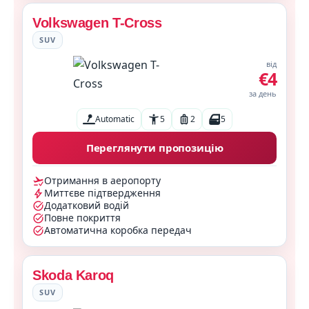
Volkswagen T-Cross
SUV
від
€4
за день
Automatic
5
2
5
Переглянути пропозицію
Отримання в аеропорту
Миттєве підтвердження
Додатковий водій
Повне покриття
Автоматична коробка передач
Skoda Karoq
SUV