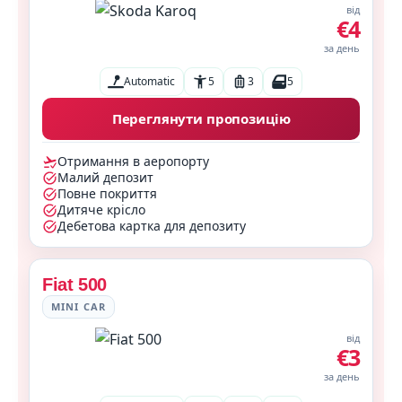
від
€4
за день
Automatic
5
3
5
Переглянути пропозицію
Отримання в аеропорту
Малий депозит
Повне покриття
Дитяче крісло
Дебетова картка для депозиту
Fiat 500
MINI CAR
від
€3
за день