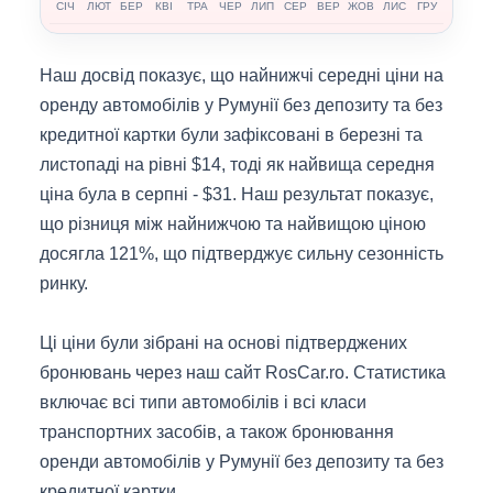
СІЧ
ЛЮТ
БЕР
КВІ
ТРА
ЧЕР
ЛИП
СЕР
ВЕР
ЖОВ
ЛИС
ГРУ
Наш досвід показує, що найнижчі середні ціни на
оренду автомобілів у Румунії без депозиту та без
кредитної картки були зафіксовані в березні та
листопаді на рівні $14, тоді як найвища середня
ціна була в серпні - $31. Наш результат показує,
що різниця між найнижчою та найвищою ціною
досягла 121%, що підтверджує сильну сезонність
ринку.
Ці ціни були зібрані на основі підтверджених
бронювань через наш сайт RosCar.ro. Статистика
включає всі типи автомобілів і всі класи
транспортних засобів, а також бронювання
оренди автомобілів у Румунії без депозиту та без
кредитної картки.