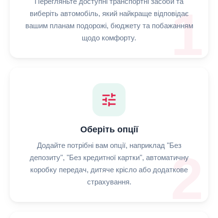
Перегляньте доступні транспортні засоби та
1
виберіть автомобіль, який найкраще відповідає
вашим планам подорожі, бюджету та побажанням
щодо комфорту.
tune
Оберіть опції
Додайте потрібні вам опції, наприклад "Без
2
депозиту", "Без кредитної картки", автоматичну
коробку передач, дитяче крісло або додаткове
страхування.