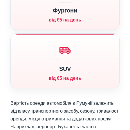
Фургони
від €5 на день
airport_shuttle
SUV
від €5 на день
Вартість оренди автомобіля в Румунії залежить
від класу транспортного засобу, сезону, тривалості
оренди, місця отримання та додаткових послуг.
Наприклад, аеропорт Бухареста часто є