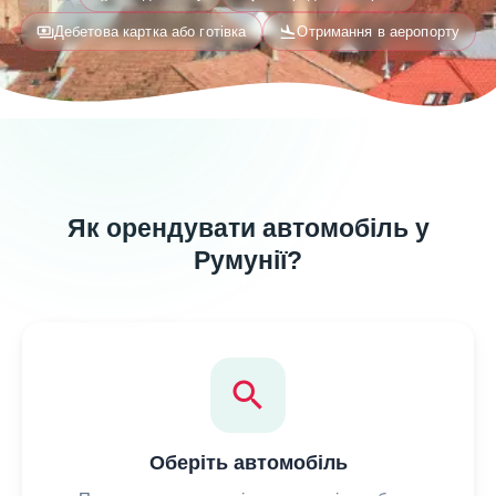
payments
flight_land
Дебетова картка або готівка
Отримання в аеропорту
Як орендувати автомобіль у
Румунії?
search
Оберіть автомобіль