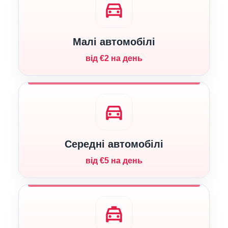
directions_car
Малі автомобілі
від €2 на день
directions_car
Середні автомобілі
від €5 на день
local_taxi