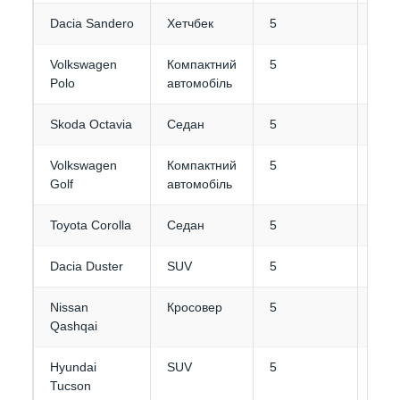
Dacia Sandero
Хетчбек
5
2-3
Volkswagen
Компактний
5
2-3
Polo
автомобіль
Skoda Octavia
Седан
5
4
Volkswagen
Компактний
5
3
Golf
автомобіль
Toyota Corolla
Седан
5
3-4
Dacia Duster
SUV
5
3-4
Nissan
Кросовер
5
4
Qashqai
Hyundai
SUV
5
4-5
Tucson