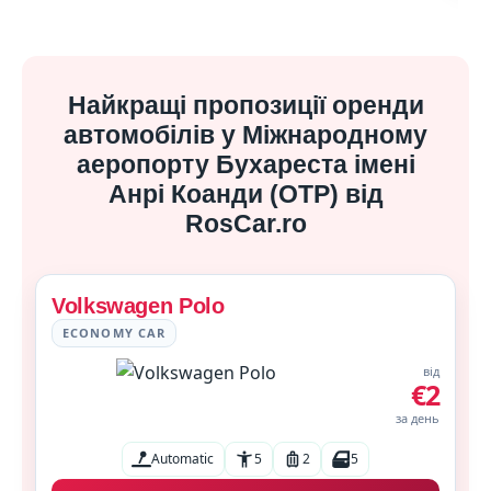
Найкращі пропозиції оренди
автомобілів у Міжнародному
аеропорту Бухареста імені
Анрі Коанди (OTP) від
RosCar.ro
Volkswagen Polo
ECONOMY CAR
від
€2
за день
Automatic
5
2
5