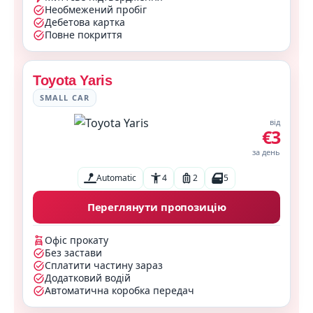
Необмежений пробіг
Дебетова картка
Повне покриття
Toyota Yaris
SMALL CAR
від
€3
за день
Automatic
4
2
5
Переглянути пропозицію
Офіс прокату
Без застави
Сплатити частину зараз
Додатковий водій
Автоматична коробка передач