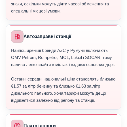
знаки, оскільки можуть діяти часові обмеження та
спеціальні місцеві умови.
local_gas_station
Автозаправні станції
Найпоширеніші бренди АЗС у Румунії включають
OMV Petrom, Rompetrol, MOL, Lukoil і SOCAR, тому
паливо легко знайти в містах і вздовж основних доріг.
Останні середні національні ціни становлять близько
€1.57 за літр бензину та близько €1.63 за літр
дизельного пального, хоча тарифи можуть дещо
відрізнятися залежно від регіону та станції.
paid
Платні дороги