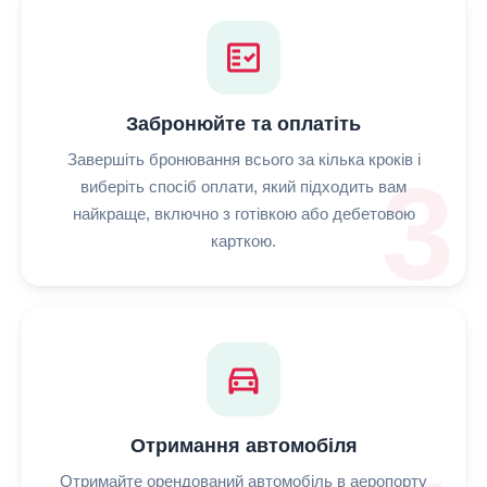
fact_check
Забронюйте та оплатіть
Завершіть бронювання всього за кілька кроків і
3
виберіть спосіб оплати, який підходить вам
найкраще, включно з готівкою або дебетовою
карткою.
directions_car
Отримання автомобіля
Отримайте орендований автомобіль в аеропорту