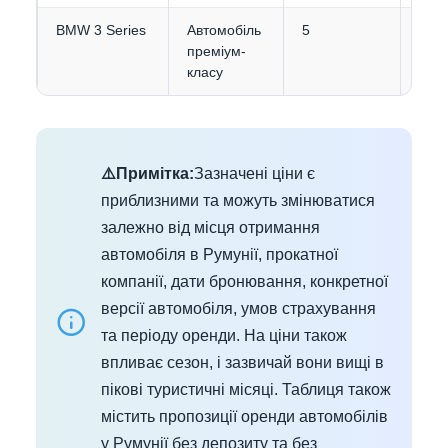
BMW 3 Series
Автомобіль
5
4
преміум-
класу
⚠️Примітка:
Зазначені ціни є
приблизними та можуть змінюватися
залежно від місця отримання
автомобіля в Румунії, прокатної
компанії, дати бронювання, конкретної
версії автомобіля, умов страхування
та періоду оренди. На ціни також
впливає сезон, і зазвичай вони вищі в
пікові туристичні місяці. Таблиця також
містить пропозиції оренди автомобілів
у Румунії без депозиту та без