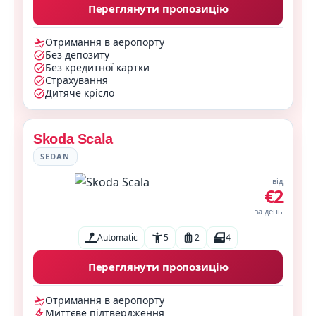
Переглянути пропозицію
Отримання в аеропорту
Без депозиту
Без кредитної картки
Страхування
Дитяче крісло
Skoda Scala
SEDAN
від
€2
за день
Automatic
5
2
4
Переглянути пропозицію
Отримання в аеропорту
Миттєве підтвердження