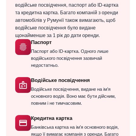
водійське посвідчення, паспорт або ID-картка
та кредитна картка. Багато компаній з оренди
автомобілів у Румунії також вимагають, щоб
водійське посвідчення було видане
щонайменше за 1 рік до дати оренди.
Паспорт
fingerprint
Паспорт або ID-картка. Одного лише
водійського посвідчення зазвичай
недостатньо.
Водійське посвідчення
badge
Водійське посвідчення, видане на ім’я
основного водія. Воно має бути дійсним,
повним і не тимчасовим.
Кредитна картка
credit_card
Банківська картка на ім’я основного водія,
якщо її вимагає компанія з оренди. Багато